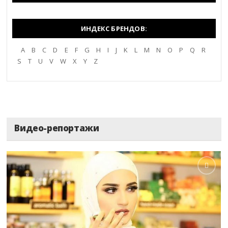
ИНДЕКС БРЕНДОВ:
A
B
C
D
E
F
G
H
I
J
K
L
M
N
O
P
Q
R
S
T
U
V
W
X
Y
Z
Видео-репортажи