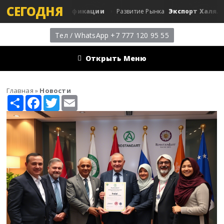
СЕГОДНЯ
 Халал сертификации
Экспорт Халяльного мя
Развитие Рынка
Тел / WhatsApp +7 777 120 95 55
Открыть Меню
Главная
»
Новости
Share
Facebook
Twitter
Email