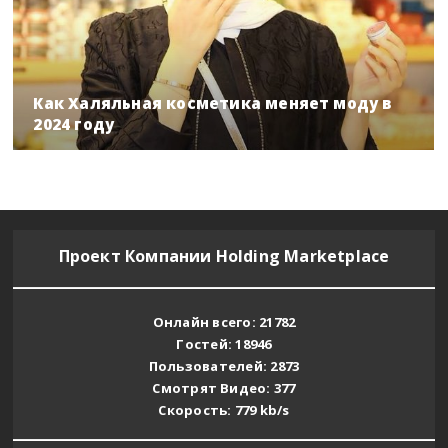
Как Халяльная косметика меняет моду в
2024 году
Проект Компании Holding Marketplace
Онлайн всего:
21803
Гостей:
18945
Пользователей:
2872
Смотрят Видео:
362
Скорость:
777
kb/s